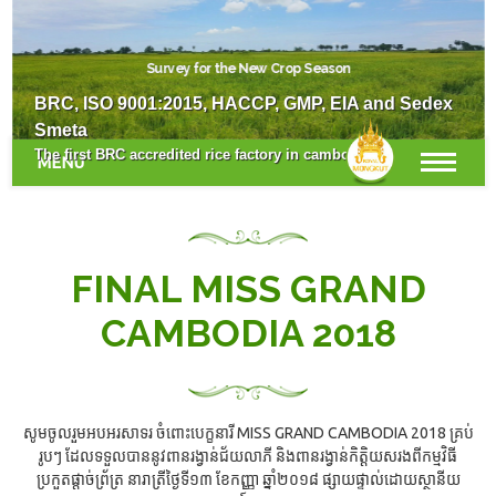
Survey for the New Crop Season
BRC, ISO 9001:2015, HACCP, GMP, EIA and Sedex
Smeta
The first BRC accredited rice factory in cambodia.
MENU
FINAL MISS GRAND
CAMBODIA 2018
សូមចូលរួមអបអរសាទរ ចំពោះបេក្ខនារី MISS GRAND CAMBODIA 2018 គ្រប់
រូបៗ ដែលទទួលបាននូវពានរង្វាន់ជ័យលាភី និងពានរង្វាន់កិត្តិយសរងពីកម្មវិធី
ប្រកួតផ្តាច់ព្រ័ត្រ នារាត្រីថ្ងៃទី១៣ ខែកញ្ញា ឆ្នាំ២០១៨ ផ្សាយផ្ទាល់ដោយស្ថានីយ