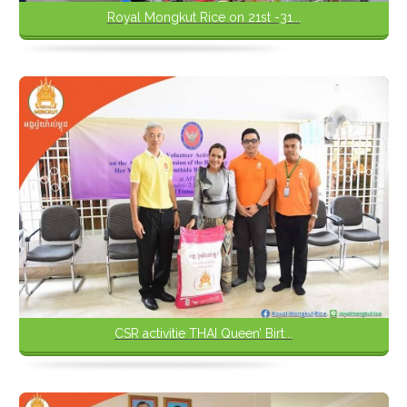
Royal Mongkut Rice on 21st -31...
CSR activitie THAI Queen’ Birt...