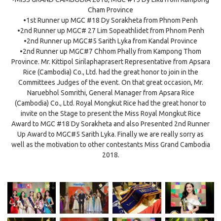
Cham Province
•1st Runner up MGC #18 Dy Sorakheta from Phnom Penh
•2nd Runner up MGC# 27 Lim Sopeathlidet from Phnom Penh
•2nd Runner up MGC#5 Sarith Lyka from Kandal Province
•2nd Runner up MGC#7 Chhom Phally from Kampong Thom
Province. Mr. Kittipol Sirilaphaprasert Representative from Apsara
Rice (Cambodia) Co., Ltd. had the great honor to join in the
Committees Judges of the event. On that great occasion, Mr.
Naruebhol Somrithi, General Manager from Apsara Rice
(Cambodia) Co., Ltd. Royal Mongkut Rice had the great honor to
invite on the Stage to present the Miss Royal Mongkut Rice
Award to MGC #18 Dy Sorakheta and also Presented 2nd Runner
Up Award to MGC#5 Sarith Lyka. Finally we are really sorry as
well as the motivation to other contestants Miss Grand Cambodia
2018.