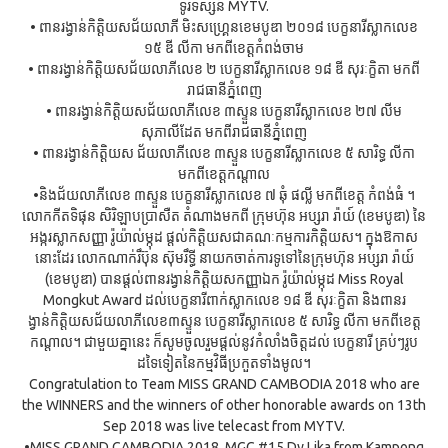
ទូរទស្សន៍ MYTV.
• ពានរង្វាន់កិត្តិយសជ័យលាភី មិះសហ្រ្គេនខេមបូឌា ២០១៨ បេក្ខនារីស្លាកលេខ
១៥ ឌី លីកា មកពីខេត្តកំពង់ចាម
• ពានរង្វាន់កិត្តិយសជ័យលាភីលេខ ២ បេក្ខនារីស្លាកលេខ ១៨ ឌី សុរៈក្ខិតា មកពី
រាជធានីភ្នំពេញ
• ពានរង្វាន់កិត្តិយសជ័យលាភីលេខ ៣ស្ទួន បេក្ខនារីស្លាកលេខ ២៧ លីម
សុភាលីដែត មកពីរាជធានីភ្នំពេញ
• ពានរង្វាន់កិត្តិយស ជ័យលាភីលេខ ៣ស្ទួន បេក្ខនារីស្លាកលេខ ៥ សារិទ្ធ លីកា
មកពីខេត្តកណ្តាល
•និងជ័យលាភីលេខ ៣ស្ទួន បេក្ខនារីស្លាកលេខ ៧ ឆុំ ផល្លី មកពីខេត្ត កំពង់ធំ ។
លោកកីតទិផុន សិរិឡាបប្រាសឺត តំណាងមកពី ក្រុមហ៊ុន អប្សរា រ៉ាយ៍ (ខេមបូឌា) នៃ
អង្ករស្លាកសញ្ញា រ៉ូយ៉ាល់ម្កុដ ផ្តល់កិត្តិយសជាគណៈកម្មការកិត្តិយស។ ក្នុងឱកាស
នោះដែរ លោកណាក់រឹប៊ុន ស៊ុមរឹទ្ធី នាយកចាត់ការទូទៅនៃក្រុមហ៊ុន អប្សរា រ៉ាយ៍
(ខេមបូឌា) បានផ្តល់ពានរង្វាន់កិត្តិយសកញ្ញាឯក រ៉ូយ៉ាល់ម្កុដ Miss Royal
Mongkut Award ដល់បេក្ខនារីពាក់ស្លាកលេខ ១៨ ឌី សុរៈក្ខិតា និងពានរ
ង្វាន់កិត្តិយសជ័យលាភីលេខ៣ស្ទួន បេក្ខនារីស្លាកលេខ ៥ សារិទ្ធ លីកា មកពីខេត្ត
កណ្តាល។ ជាមួយគ្នានេះ ក៏សូមចូលរួមផ្តល់នូវកំលាំងចិត្តដល់ បេក្ខនារី គ្រប់ៗរូប
ដទៃទៀតនៃកម្មវិធីប្រកួតទាំងមូល។
Congratulation to Team MISS GRAND CAMBODIA 2018 who are
the WINNERS and the winners of other honorable awards on 13th
Sep 2018 was live telecast from MYTV.
•MISS GRAND CAMBODIA 2018, MGC #15 Dy Lika from Kampong