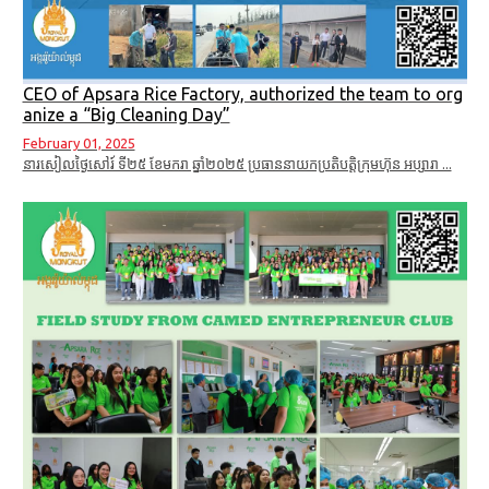
CEO of Apsara Rice Factory, authorized the team to org
anize a “Big Cleaning Day”
February 01, 2025
នារសៀលថ្ងៃសៅរ៍ ទី២៥ ខែមករា​ ឆ្នាំ២០២៥ ប្រធាននាយកប្រតិបត្តិក្រុមហ៊ុន អប្សារា ...