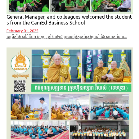
General Manager, and colleagues welcomed the student
s from the CamEd Business School
February 01, 2025
នាព្រឹកថ្ងៃសៅរ៍ ទី០១ ខែកុម្ភៈ​ ឆ្នាំ២០២៥ ប្រធានផ្នែកគ្រប់គ្រងទូទៅ និងសហការីបាន...