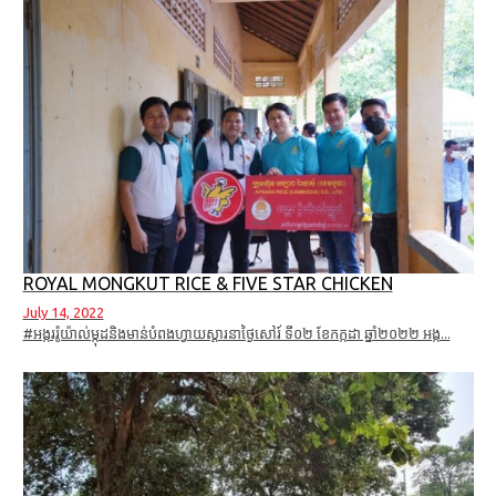
ROYAL MONGKUT RICE & FIVE STAR CHICKEN
July 14, 2022
#អង្កររ៉ូយ៉ាល់ម្កុដនិងមាន់បំពងហ្វាយស្តារនាថ្ងៃសៅរ៍ ទី០២ ខែកក្កដា ឆ្នាំ២០២២​ អង្ក...