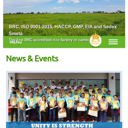
Survey for the New Crop Season
BRC, ISO 9001:2015, HACCP, GMP, EIA and Sedex
Smeta
The first BRC accredited rice factory in cambodia.
MENU
News & Events