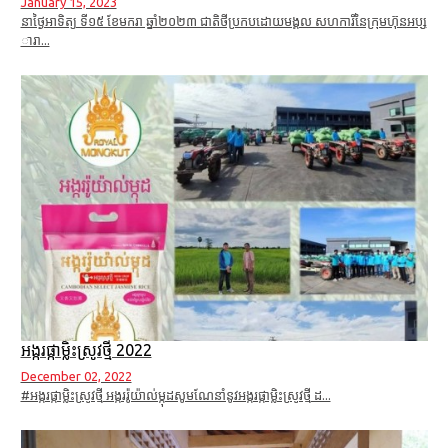
January 15, 2023
នាថ្ងៃអាទិត្យ ទី១៥ ខែមករា ឆ្នាំ២០២៣ ជាតិថីប្រកបដោយមង្គល សហការីនៃក្រុមហ៊ុនអប្ស
ារា...
អង្ករផ្កាម្លិះស្រូវថ្មី 2022
December 02, 2022
#អង្ករផ្កាម្លិះស្រូវថ្មី អង្កររ៉ូយ៉ាល់ម្កុដសូមណែនាំនូវអង្ករផ្កាម្លិះស្រូវថ្មី ដ...