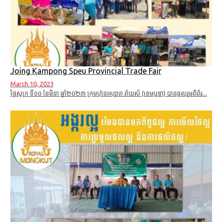
Joing Kampong Speu Provincial Trade Fair
March 10, 2023
ថ្ងៃសុក្រ ទី១០ ខែមិនា ឆ្នាំ២០២៣ ក្រុមហ៊ុនអប្សារា រ៉ាយស៍ (ខេមបូឌា) បានចូលរួមពិព័រ...