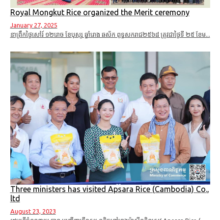
Royal Mongkut Rice organized the Merit ceremony
January 27, 2025
នាព្រឹកថ្ងៃសៅរ៍ ១២​រោច ខែបុស្ស ឆ្នាំរោង ឆស័ក ពុទ្ធសករាជ២៥៦៨ ត្រូវជាថ្ងៃទី ២៥ ខែម...
Three ministers has visited Apsara Rice (Cambodia) Co.,
ltd
August 23, 2023