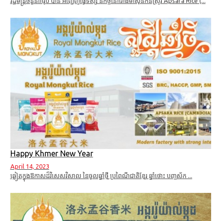
រដ្ឋមន្ត្រីចំនួន៣រូប បាន អញ្ជើញធ្វើទស្ស នកិច្ចនៅរោងម៉ាស៊ីនកិនស្រូវ Apsara Rice (...
Happy Khmer New Year
April 14, 2023
ឆ្លៀតក្នុងឱកាសដ៏វិសេសវិសាល នៃចូលឆ្នាំថ្មី ប្រពៃណីជាតិខ្មែរ ឆ្នាំថោះ បញ្ចស័ក ...