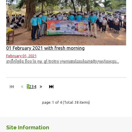
01 February 2021 with fresh morning
February 01, 2021
នាព្រឹកថ្ងៃច័ន្ទ ទី០១ ខែ កុម្ភៈ ឆ្នាំ ២០២១ ក្រុមការងារដែលតំណាងឱ្យក្រុមហ៊ុនអប្សារ...
1
2
3
4
page: 1 of 4 (Total: 38 items)
Site Information