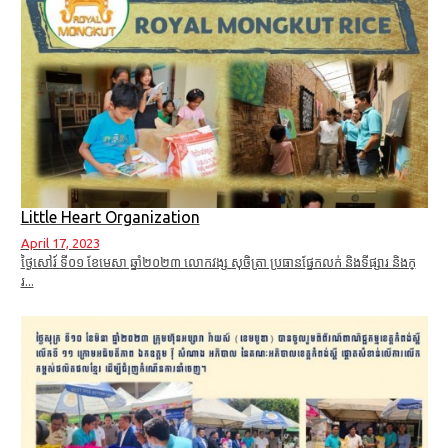
Little Heart Organization
April 17, 2023
ថ្ងៃសៅរ៍ ទី០១ ខែមេសា ឆ្នាំ២០២៣ លោកវង្ស សុចិត្រា ប្រធានផ្នែកលក់ និងទីផ្សារ និងក្
រ...