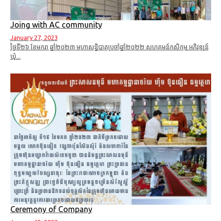
Joing with AC community
January 27, 2023
ថ្ងៃទី២៦ ខែមករា ឆ្នាំ២០២៣ មហាសន្និបាតប្រចាំឆ្នាំ២០២២ សហគមន៍កសិកម្ម អភិវឌ្ឍន៍
ឃុំ...
Ceremony of Company